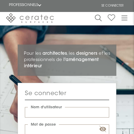
PROFESSIONNELS
SE CONNECTER
En
EN
vedette
Pour les
architectes
, les
designers
et les
professionnels de
l'aménagement
intérieur
ON
Se connecter
Nom d'utilisateur
Mot de passe