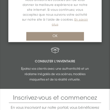
Nous utilisons les cookies afin de vous
donner la meilleure expérience sur notre
site internet. Si vous continuez, vous
SOUMISSIONS PERSONNALISÉES
acceptez que nous suivons votre activité
sur notre site à l’aide de cookies.
En savoir
Obtenez une tarification imbattable établie en
plus
fonction du budget et de la taille de vos
projets.
OK
CONSULTER L'INVENTAIRE
Épatez vos clients avec une authenticité et un
réalisme inégalés de vos scènes, modèles
maquettes et de la réalité virtuelle.
Inscrivez-vous et commencez
En vous inscrivant sur notre portail, vous bénéficierez