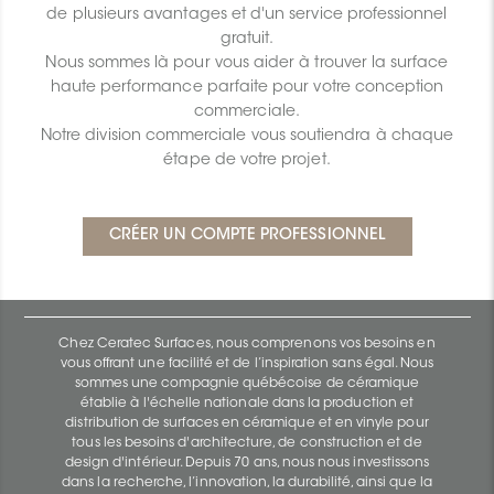
de plusieurs avantages et d'un service professionnel
gratuit.
Nous sommes là pour vous aider à trouver la surface
haute performance parfaite pour votre conception
commerciale.
Notre division commerciale vous soutiendra à chaque
étape de votre projet.
Chez Ceratec Surfaces, nous comprenons vos besoins en
vous offrant une facilité et de l’inspiration sans égal. Nous
sommes une compagnie québécoise de céramique
établie à l'échelle nationale dans la production et
distribution de surfaces en céramique et en vinyle pour
tous les besoins d'architecture, de construction et de
design d'intérieur. Depuis 70 ans, nous nous investissons
dans la recherche, l’innovation, la durabilité, ainsi que la