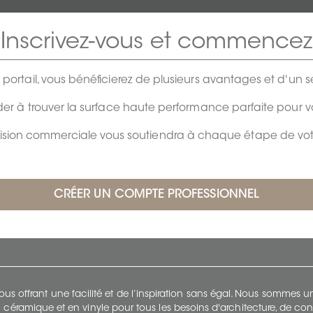
Inscrivez-vous et commencez
e portail, vous bénéficierez de plusieurs avantages et d'un se
er à trouver la surface haute performance parfaite pour 
vision commerciale vous soutiendra à chaque étape de votr
s offrant une facilité et de l’inspiration sans égal. Nous sommes
 céramique et en vinyle pour tous les besoins d'architecture, de con