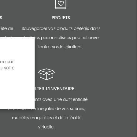
S
PROJETS
ète de
Sauvegarder vos produits préférés dans
nnels du
des listes personnalisées pour retrouver
toutes vos inspirations.
nce sur
s votre
CONSULTER L'INVENTAIRE
Épatez vos clients avec une authenticité
et un réalisme inégalés de vos scènes,
modèles maquettes et de la réalité
virtuelle.