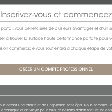
Inscrivez-vous et commencez
e portail, vous bénéficierez de plusieurs avantages et d'un se
er à trouver la surface haute performance parfaite pour 
vision commerciale vous soutiendra à chaque étape de votr
s offrant une facilité et de l’inspiration sans égal. Nous sommes
 céramique et en vinyle pour tous les besoins d'architecture, de con