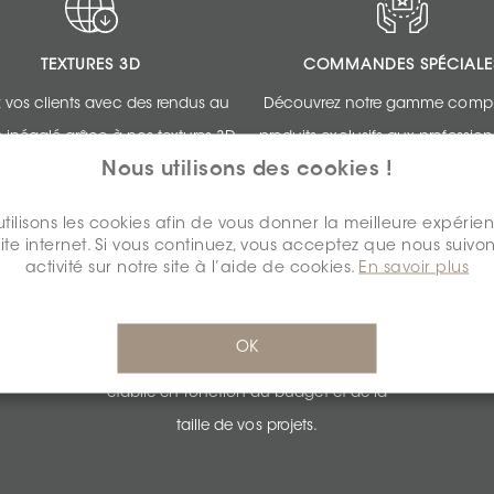
TEXTURES 3D
COMMANDES SPÉCIALE
 vos clients avec des rendus au
Découvrez notre gamme compl
e inégalé grâce à nos textures 3D.
produits exclusifs aux professio
Nous utilisons des cookies !
design.
tilisons les cookies afin de vous donner la meilleure expérie
site internet. Si vous continuez, vous acceptez que nous suivon
activité sur notre site à l’aide de cookies.
En savoir plus
SOUMISSIONS PERSONNALISÉES
OK
Obtenez une tarification imbattable
établie en fonction du budget et de la
taille de vos projets.