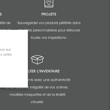
S
PROJETS
ète de
Sauvegarder vos produits préférés dans
nnels du
des listes personnalisées pour retrouver
toutes vos inspirations.
nce sur
s votre
CONSULTER L'INVENTAIRE
Épatez vos clients avec une authenticité
et un réalisme inégalés de vos scènes,
modèles maquettes et de la réalité
virtuelle.