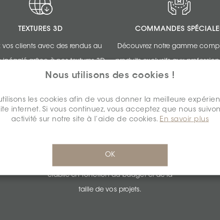
TEXTURES 3D
COMMANDES SPÉCIALE
 vos clients avec des rendus au
Découvrez notre gamme compl
e inégalé grâce à nos textures 3D.
produits exclusifs aux professio
Nous utilisons des cookies !
design.
tilisons les cookies afin de vous donner la meilleure expérie
site internet. Si vous continuez, vous acceptez que nous suivon
activité sur notre site à l’aide de cookies.
En savoir plus
SOUMISSIONS PERSONNALISÉES
OK
Obtenez une tarification imbattable
établie en fonction du budget et de la
taille de vos projets.