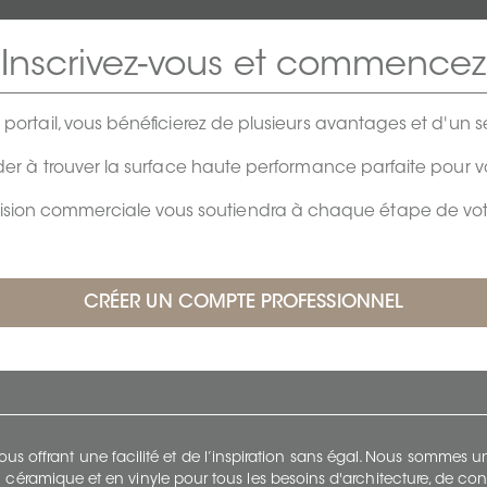
Inscrivez-vous et commencez
e portail, vous bénéficierez de plusieurs avantages et d'un se
er à trouver la surface haute performance parfaite pour 
vision commerciale vous soutiendra à chaque étape de votr
s offrant une facilité et de l’inspiration sans égal. Nous sommes
 céramique et en vinyle pour tous les besoins d'architecture, de con