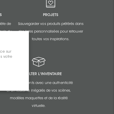
S
PROJETS
ète de
Sauvegarder vos produits préférés dans
nnels du
des listes personnalisées pour retrouver
toutes vos inspirations.
nce sur
s votre
CONSULTER L'INVENTAIRE
Épatez vos clients avec une authenticité
et un réalisme inégalés de vos scènes,
modèles maquettes et de la réalité
virtuelle.