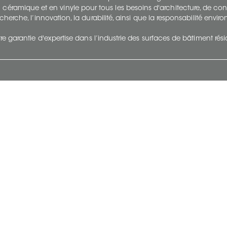
 céramique et en vinyle pour tous les besoins d'architecture, de con
cherche, l’innovation, la durabilité, ainsi que la responsabilité envi
re garantie d'expertise dans l’industrie des surfaces de bâtiment rés
otre Entreprise
Suivez-Nous
Restez à jour et évoluez a
À propos
Surfaces en suivant du con
et tendance.
Carrières
Nous joindre
Vivre@Ceratec
Blogue