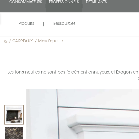
CONSOMMATEURS
PROFESSIONNELS
DÉTAILLANTS
Produits
Ressources
/
CARREAUX
/
Mosaïques
/
Les tons neutres ne sont pas forcément ennuyeux, et Exagon en es