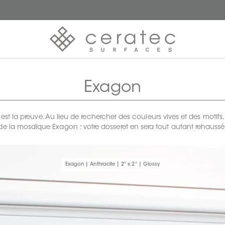
Exagon
t la preuve. Au lieu de rechercher des couleurs vives et des motifs
de la mosaïque Exagon : votre dosseret en sera tout autant rehaussé
Exagon | Anthracite | 2" x 2" | Glossy