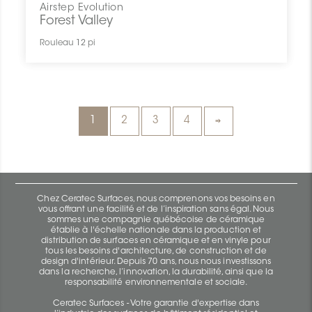
Airstep Evolution
Forest Valley
Rouleau 12 pi
1
2
3
4
Chez Ceratec Surfaces, nous comprenons vos besoins en
vous offrant une facilité et de l’inspiration sans égal. Nous
sommes une compagnie québécoise de céramique
établie à l'échelle nationale dans la production et
distribution de surfaces en céramique et en vinyle pour
tous les besoins d'architecture, de construction et de
design d'intérieur. Depuis 70 ans, nous nous investissons
dans la recherche, l’innovation, la durabilité, ainsi que la
responsabilité environnementale et sociale.
Ceratec Surfaces - Votre garantie d'expertise dans