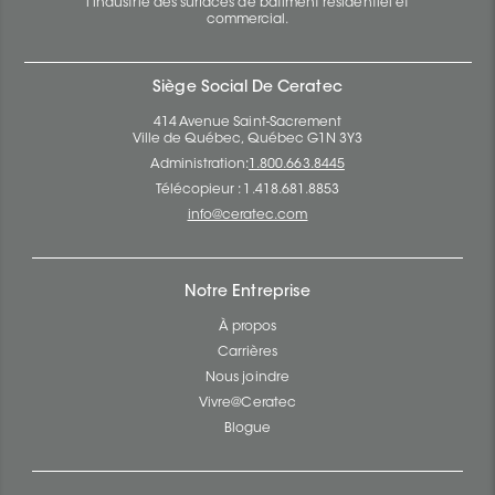
l’industrie des surfaces de bâtiment résidentiel et
commercial.
Siège Social De Ceratec
414 Avenue Saint-Sacrement
Ville de Québec, Québec G1N 3Y3
Administration:
1.800.663.8445
Télécopieur : 1.418.681.8853
info@ceratec.com
Notre Entreprise
À propos
Carrières
Nous joindre
Vivre@Ceratec
Blogue