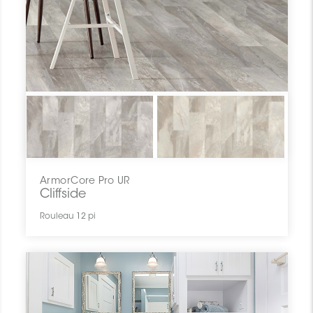
ArmorCore Pro UR
Cliffside
Rouleau 12 pi