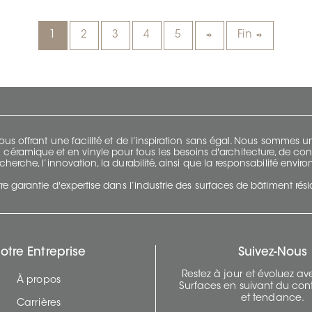
1
2
3
4
5
Fin
s offrant une facilité et de l’inspiration sans égal. Nous sommes
 céramique et en vinyle pour tous les besoins d'architecture, de con
cherche, l’innovation, la durabilité, ainsi que la responsabilité envi
re garantie d'expertise dans l’industrie des surfaces de bâtiment rés
otre Entreprise
Suivez-Nous
Restez à jour et évoluez a
À propos
Surfaces en suivant du con
et tendance.
Carrières