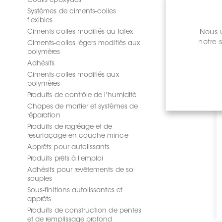
Coulis époxydes
Systèmes de ciments-colles
flexibles
Ciments-colles modifiés au latex
Nous u
notre 
Ciments-colles légers modifiés aux
polymères
Adhésifs
Ciments-colles modifiés aux
polymères
Produits de contrôle de l'humidité
Chapes de mortier et systèmes de
réparation
Produits de ragréage et de
resurfaçage en couche mince
Apprêts pour autolissants
Produits prêts à l'emploi
Adhésifs pour revêtements de sol
souples
Sous-finitions autolissantes et
apprêts
Produits de construction de pentes
et de remplissage profond