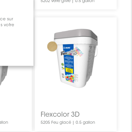
5201 Lune cristalline | 0.5 gallon
5202 Verre givré | 0.5 gallon
nce sur
s votre
Flexcolor 3D
allon
5205 Feu glacé | 0.5 gallon