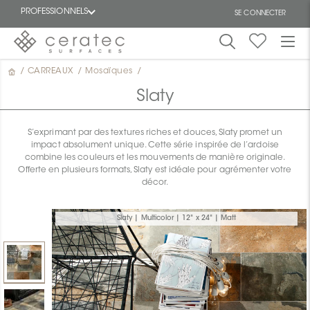
PROFESSIONNELS
SE CONNECTER
/
CARREAUX
/
Mosaïques
/
En
EN
vedette
Slaty
S’exprimant par des textures riches et douces, Slaty promet un
impact absolument unique. Cette série inspirée de l’ardoise
combine les couleurs et les mouvements de manière originale.
Offerte en plusieurs formats, Slaty est idéale pour agrémenter votre
décor.
ON
Slaty | Multicolor | 12" x 24" | Matt