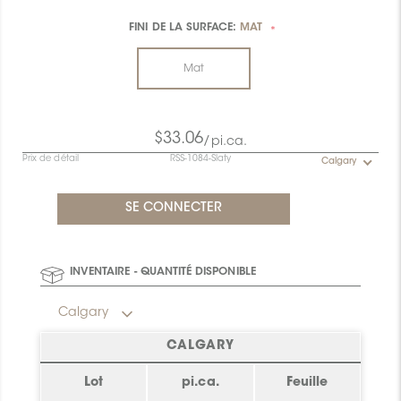
FINI DE LA SURFACE:
MAT
*
Mat
$33.06
/pi.ca.
Prix de détail
RSS-1084-Slaty
Calgary
INVENTAIRE - QUANTITÉ DISPONIBLE
Calgary
CALGARY
Lot
pi.ca.
Feuille