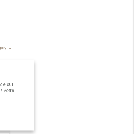
gary
nce sur
s votre