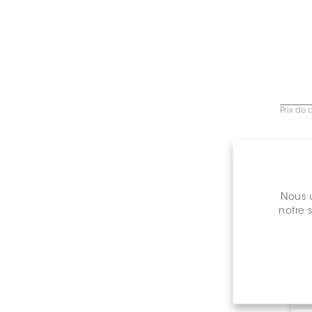
Prix de 
Nous u
notre 
C