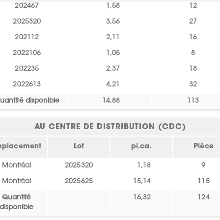
202467
1,58
12
2025320
3,56
27
202112
2,11
16
2022106
1,05
8
202235
2,37
18
2022613
4,21
32
uantité disponible
14,88
113
AU CENTRE DE DISTRIBUTION (CDC)
mplacement
Lot
pi.ca.
Pièce
Montréal
2025320
1,18
9
Montréal
2025625
15,14
115
Quantité
16,32
124
disponible