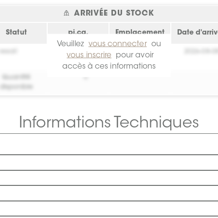
ARRIVÉE DU STOCK
Statut
pi.ca.
Emplacement
Date d'arri
Veuillez
vous connecter
ou
essai!
0
Crée toi un
2026-08-0
vous inscrire
pour avoir
compte !
accès à ces informations
Quantité
0
disponible
Informations Techniques