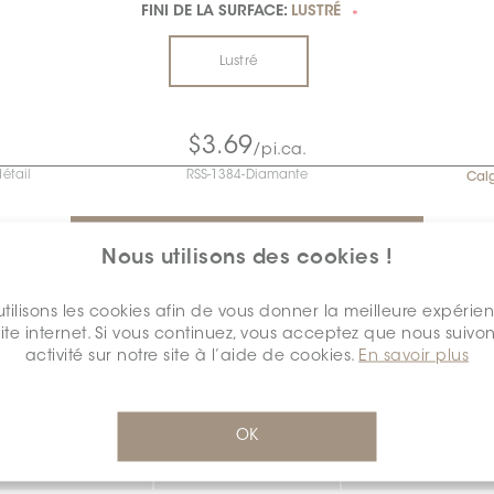
FINI DE LA SURFACE:
LUSTRÉ
*
Lustré
$3.69
/pi.ca.
détail
RSS-1384-Diamante
Cal
Nous utilisons des cookies !
tilisons les cookies afin de vous donner la meilleure expérie
INVENTAIRE - QUANTITÉ DISPONIBLE
site internet. Si vous continuez, vous acceptez que nous suivon
activité sur notre site à l’aide de cookies.
En savoir plus
algary
CALGARY
OK
Lot
pi.ca.
Pièce