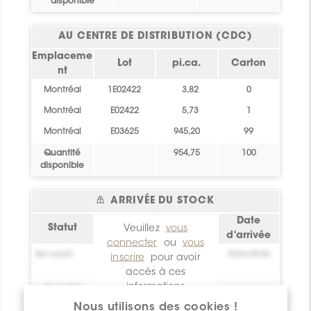
disponible
AU CENTRE DE DISTRIBUTION (CDC)
Emplaceme
Lot
pi.ca.
Carton
nt
Montréal
1E02422
3,82
0
Montréal
E02422
5,73
1
Montréal
E03625
945,20
99
Quantité
954,75
100
disponible
ARRIVÉE DU STOCK
Emplaceme
Date
Statut
pi.ca.
Veuillez
vous
nt
d'arrivée
connecter
ou
vous
Bel essai!
0
Crée toi un
2026-08-06
inscrire
pour avoir
compte !
accès à ces
informations
Quantité
0
disponible
Nous utilisons des cookies !