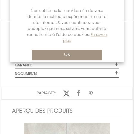
Nous utilisons les cookies afin de vous
Informations Techniques
donner la meilleure expérience sur notre
site internet. Si vous continuez, vous
acceptez que nous suivons votre activité
CARACTÉRISTIQUES
sur notre site à l’aide de cookies.
En savoir
SPÉCIFICATIONS
plus
INSTALLATION ET MAINTENANCE
OK
INFORMATION D'EMBALLAGE
GARANTIE
DOCUMENTS
PARTAGER:
APERÇU DES PRODUITS