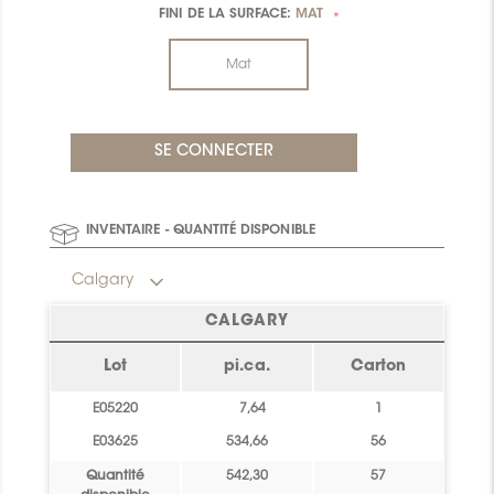
FINI DE LA SURFACE:
MAT
*
Mat
INVENTAIRE - QUANTITÉ DISPONIBLE
Calgary
CALGARY
Lot
pi.ca.
Carton
E05220
7,64
1
E03625
534,66
56
Quantité
542,30
57