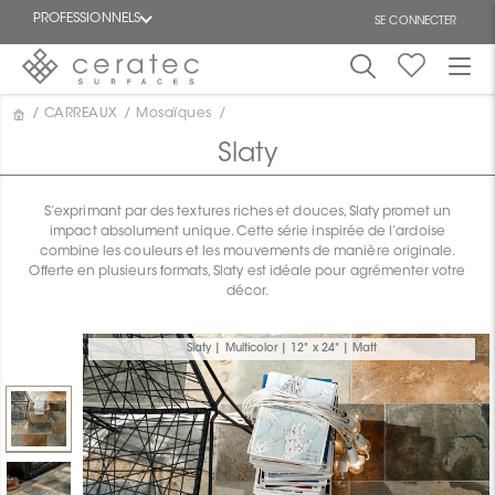
PROFESSIONNELS
SE CONNECTER
/
CARREAUX
/
Mosaïques
/
En
EN
vedette
Slaty
S’exprimant par des textures riches et douces, Slaty promet un
impact absolument unique. Cette série inspirée de l’ardoise
combine les couleurs et les mouvements de manière originale.
Offerte en plusieurs formats, Slaty est idéale pour agrémenter votre
décor.
ON
Slaty | Multicolor | 12" x 24" | Matt