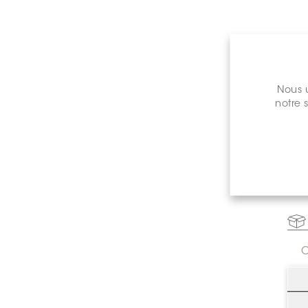
Nous u
notre 
Prix de 
C