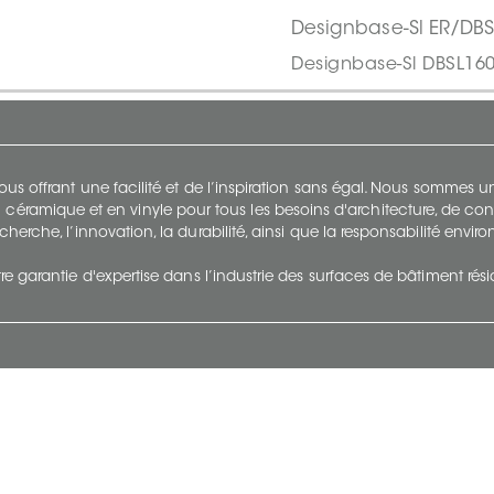
Designbase-Sl ER/DB
Designbase-Sl DBSL16
s offrant une facilité et de l’inspiration sans égal. Nous sommes
 céramique et en vinyle pour tous les besoins d'architecture, de con
cherche, l’innovation, la durabilité, ainsi que la responsabilité envi
re garantie d'expertise dans l’industrie des surfaces de bâtiment rés
otre Entreprise
Suivez-Nous
Restez à jour et évoluez a
À propos
Surfaces en suivant du con
et tendance.
Carrières