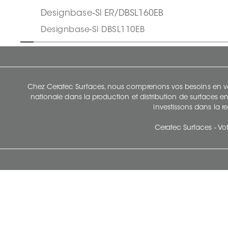
Designbase-Sl ER/DBSL160EB
Designbase-Sl DBSL110EB
Chez Ceratec Surfaces, nous comprenons vos besoins en vou
nationale dans la production et distribution de surfaces en
investissons dans la re
Ceratec Surfaces - Vot
Siège Social De Ceratec
N
414 Avenue Saint-Sacrement
Ville de Québec, Québec G1N 3Y3