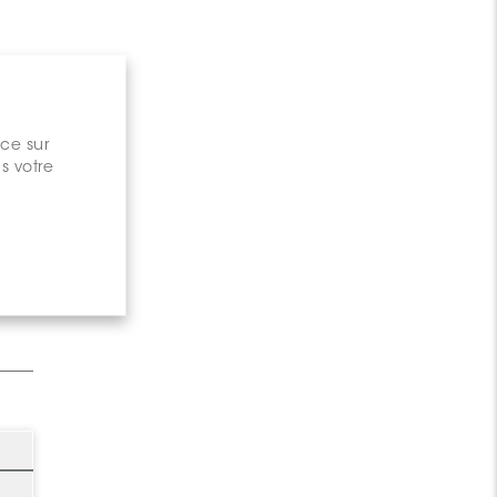
nce sur
s votre
gary