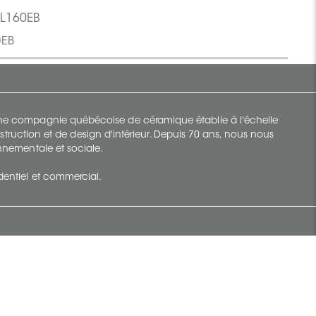
SL160EB
0EB
 une compagnie québécoise de céramique établie à l'échelle
struction et de design d'intérieur. Depuis 70 ans, nous nous
ronnementale et sociale.
identiel et commercial.
Infolettre
vec Ceratec
Abonnez-vous à Ceratec Surfaces pour
tenu actuel
rester informé des nouveautés.