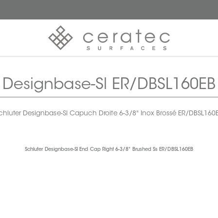
Designbase-Sl ER/DBSL160EB
chluter Designbase-Sl Capuch Droite 6-3/8" Inox Brossé ER/DBSL160
Schluter Designbase-Sl End Cap Right 6-3/8" Brushed Ss ER/DBSL160EB