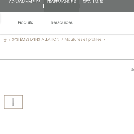
CONSOMMATEURS
PROFESSIONNELS
DÉTAILLANTS
Produits
Ressources
/
SYSTÈMES D'INSTALLATION
/
Moulures et profilés
/
S