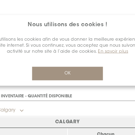
Nous utilisons des cookies !
tilisons les cookies afin de vous donner la meilleure expérie
site internet. Si vous continuez, vous acceptez que nous suivon
activité sur notre site à l’aide de cookies.
En savoir plus
$82.39
/Chacun
OK
détail
SCHDSLE0160ECRIBREB0
Cal
INVENTAIRE - QUANTITÉ DISPONIBLE
algary
CALGARY
Chacun