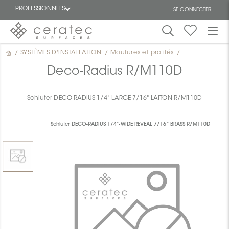
PROFESSIONNELS
SE CONNECTER
/
SYSTÈMES D'INSTALLATION
/
Moulures et profilés
/
En
EN
vedette
Deco-Radius R/M110D
Schluter DECO-RADIUS 1/4"-LARGE 7/16" LAITON R/M110D
Schluter DECO-RADIUS 1/4"-WIDE REVEAL 7/16" BRASS R/M110D
ON