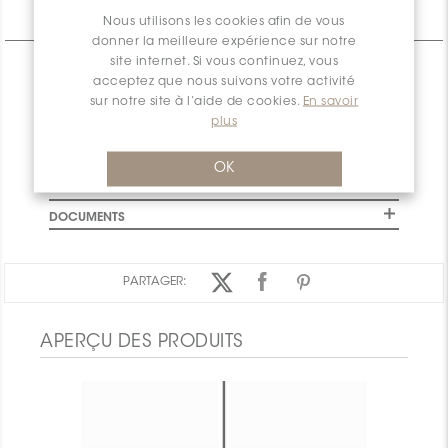
Informations Techniques
Nous utilisons les cookies afin de vous
donner la meilleure expérience sur notre
site internet. Si vous continuez, vous
CARACTÉRISTIQUES
acceptez que nous suivons votre activité
SPÉCIFICATIONS
sur notre site à l’aide de cookies.
En savoir
plus
INSTALLATION ET MAINTENANCE
INFORMATION D'EMBALLAGE
OK
GARANTIE
DOCUMENTS
PARTAGER:
APERÇU DES PRODUITS