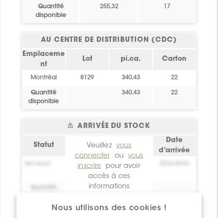
Quantité
255,32
17
disponible
AU CENTRE DE DISTRIBUTION (CDC)
Emplaceme
Lot
pi.ca.
Carton
nt
Montréal
8129
340,43
22
Quantité
340,43
22
disponible
ARRIVÉE DU STOCK
Emplaceme
Date
Statut
pi.ca.
Veuillez
vous
nt
d'arrivée
connecter
ou
vous
Bel essai!
0
Crée toi un
2026-08-06
inscrire
pour avoir
compte !
accès à ces
informations
Quantité
0
disponible
Nous utilisons des cookies !