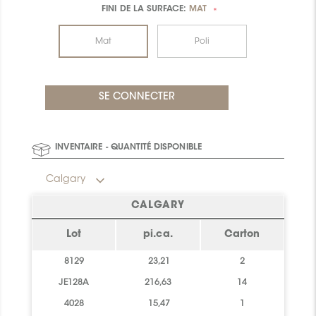
FINI DE LA SURFACE:
MAT
*
Mat
Poli
INVENTAIRE - QUANTITÉ DISPONIBLE
Calgary
CALGARY
Lot
pi.ca.
Carton
8129
23,21
2
JE128A
216,63
14
4028
15,47
1