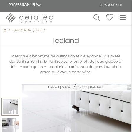
PROFESSIONNELS
SE CONNECTER
/
CARREAUX
/
Sol
/
En
EN
vedette
Iceland
Iceland est synonyme de distinction et d’élégance. La lumière
dansant sur son fini brillant rappelle les reflets de l’eau glacée et
fait en sorte qu’on ne peut nier la présence de grandeur et de
grâce qu’évoque cette série.
ON
Iceland | White | 24" x 24" | Polished