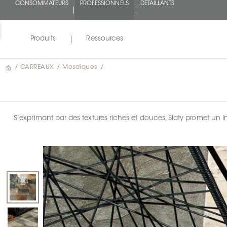
CONSOMMATEURS
PROFESSIONNELS
DÉTAILLANTS
Produits
Ressources
/
CARREAUX
/
Mosaïques
/
S’exprimant par des textures riches et douces, Slaty promet un 