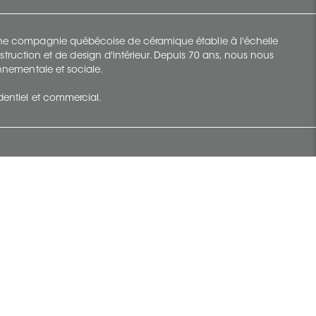
 une compagnie québécoise de céramique établie à l'échelle
struction et de design d'intérieur. Depuis 70 ans, nous nous
ronnementale et sociale.
identiel et commercial.
Infolettre
vec Ceratec
Abonnez-vous à Ceratec Surfaces pour
tenu actuel
rester informé des nouveautés.
S'abonner