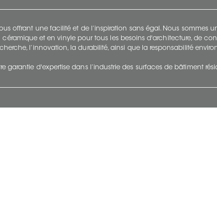
s offrant une facilité et de l’inspiration sans égal. Nous sommes
 céramique et en vinyle pour tous les besoins d'architecture, de con
cherche, l’innovation, la durabilité, ainsi que la responsabilité envi
re garantie d'expertise dans l’industrie des surfaces de bâtiment rés
otre Entreprise
Suivez-Nous
Restez à jour et évoluez a
À propos
Surfaces en suivant du con
et tendance.
Carrières
Nous joindre
Vivre@Ceratec
Blogue