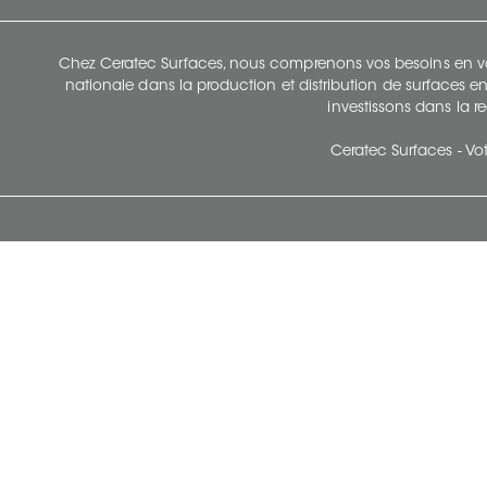
Chez Ceratec Surfaces, nous comprenons vos besoins en vou
nationale dans la production et distribution de surfaces en
investissons dans la re
Ceratec Surfaces - Vot
Siège Social De Ceratec
N
414 Avenue Saint-Sacrement
Ville de Québec, Québec G1N 3Y3
Administration:
1.800.663.8445
Télécopieur : 1.418.681.8853
info@ceratec.com