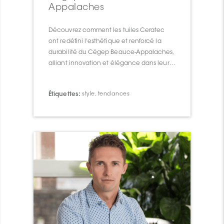
Appalaches
Découvrez comment les tuiles Ceratec
ont redéfini l'esthétique et renforcé la
durabilité du Cégep Beauce-Appalaches,
alliant innovation et élégance dans leur
intégration architecturale.
Étiquettes:
style
,
tendances