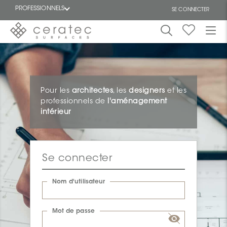
PROFESSIONNELS
SE CONNECTER
En
EN
vedette
Pour les
architectes
, les
designers
et les
professionnels de
l'aménagement
intérieur
ON
Se connecter
Nom d'utilisateur
Mot de passe