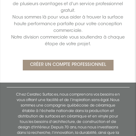
de plusieurs avantages et d'un service professionnel
gratuit.
Nous sommes là pour vous aider à trouver la surface
haute performance parfaite pour votre conception
commerciale.
Notre division commerciale vous soutiendra à chaque
étape de votre projet.
Chez Ceratec Surfaces, nous comprenons vos besoins en
vous offrant une facilité et de l’inspiration sans égal. Nous
sommes une compagnie québécoise de céramique
établie à l'échelle nationale dans la production et
distribution de surfaces en céramique et en vinyle pour
tous les besoins d'architecture, de construction et de
design d'intérieur. Depuis 70 ans, nous nous investissons
dans la recherche, l’innovation, la durabilité, ainsi que la