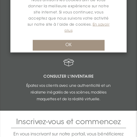
Nous utilisons les cookies afin de vous
donner la meilleure expérience sur notre
site internet. Si vous continuez, vous
SOUMISSIONS PERSONNALISÉES
acceptez que nous suivons votre activité
sur notre site à l’aide de cookies.
En savoir
Obtenez une tarification imbattable établie en
plus
fonction du budget et de la taille de vos
projets.
OK
CONSULTER L'INVENTAIRE
Épatez vos clients avec une authenticité et un
réalisme inégalés de vos scènes, modèles
maquettes et de la réalité virtuelle.
Inscrivez-vous et commencez
En vous inscrivant sur notre portail, vous bénéficierez