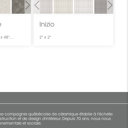
Next
Previous
Next
e
Inizio
24" x 24", 24" x 48", 48" x 48", 12" x 24", 48" x 110"
2" x 2"
 une compagnie québécoise de céramique établie à l'échelle
struction et de design d'intérieur. Depuis 70 ans, nous nous
ronnementale et sociale.