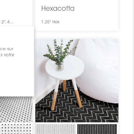
Hexacotta
12" x 24", 24" x 24", 2" x 2", 4" x 12", 24" x 48"
1.25" Hex
nce sur
s votre