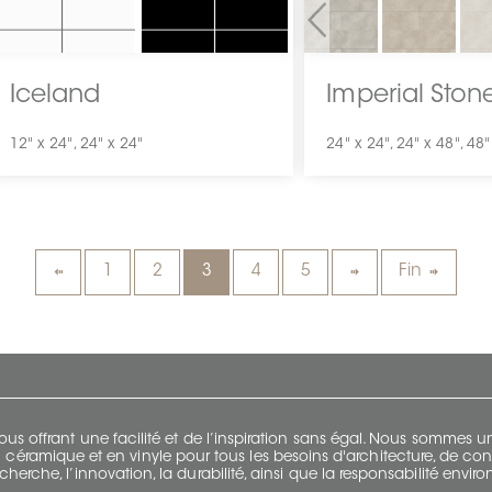
Previous
Iceland
Imperial Ston
12" x 24", 24" x 24"
1
2
3
4
5
Fin
s offrant une facilité et de l’inspiration sans égal. Nous sommes
 céramique et en vinyle pour tous les besoins d'architecture, de con
cherche, l’innovation, la durabilité, ainsi que la responsabilité envi