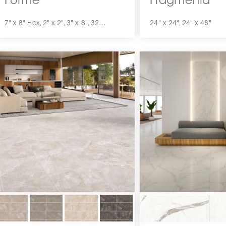
Forme
Fragmenta
7" x 8" Hex, 2" x 2", 3" x 8", 32" x 32", 8" x 8"
24" x 24", 24" x 48"