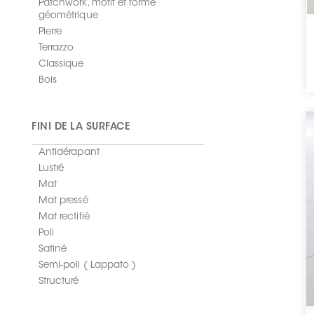
Patchwork, motif et forme
géométrique
Pierre
Terrazzo
Classique
Bois
FINI DE LA SURFACE
Antidérapant
Lustré
Mat
Mat pressé
Mat rectifié
Poli
Satiné
Semi-poli ( Lappato )
Structuré