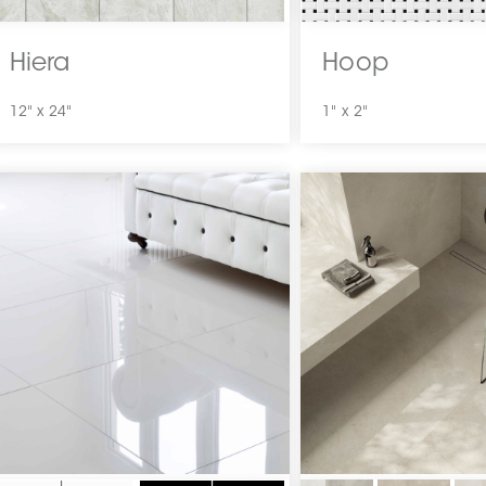
Hiera
Hoop
12" x 24"
1" x 2"