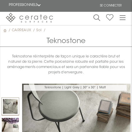
PROFESSIONNELS
SE CONNECTER
/
CARREAUX
/
Sol
/
En
EN
vedette
Teknostone
Teknostone réinterprète de façon unique le caractère brut et
naturel de la pierre. Cette porcelaine robuste est parfaite pour les
aménagements commerciaux et sera un partenaire fiable pour vos
projets d’envergure.
ON
Teknostone | Light Grey | 30" x 30" | Matt