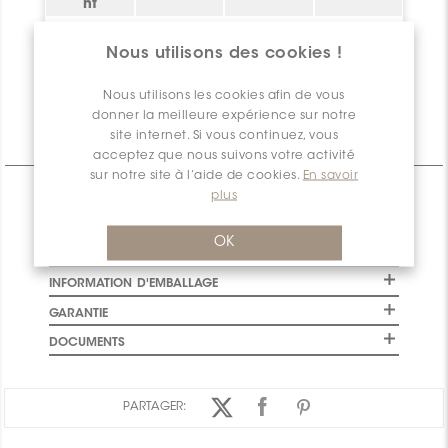
nt
Montréal
A777
5,80
3
Nous utilisons des cookies !
Quantité
5,80
3
disponible
Nous utilisons les cookies afin de vous
donner la meilleure expérience sur notre
site internet. Si vous continuez, vous
Informations Techniques
acceptez que nous suivons votre activité
sur notre site à l’aide de cookies.
En savoir
plus
CARACTÉRISTIQUES
SPÉCIFICATIONS
OK
INSTALLATION ET MAINTENANCE
INFORMATION D'EMBALLAGE
GARANTIE
DOCUMENTS
PARTAGER: