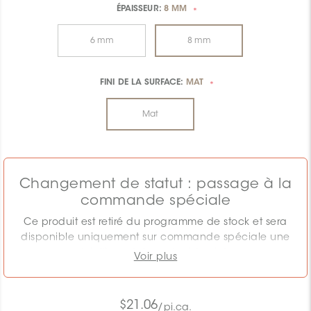
ÉPAISSEUR:
8 MM
*
6 mm
8 mm
FINI DE LA SURFACE:
MAT
*
Mat
Changement de statut : passage à la
commande spéciale
Ce produit est retiré du programme de stock et sera
disponible uniquement sur commande spéciale une
fois l'inventaire actuel épuisé.
Voir plus
Le PDSF affiché correspond au programme de stock.
Les prix doivent être confirmés si la quantité requise
$21.06
/pi.ca.
dépasse l'inventaire restant. Les conditions de