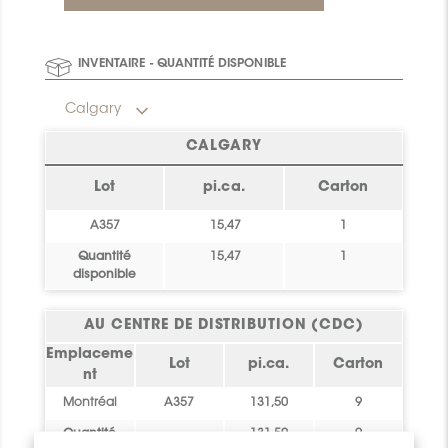
commande spéciale s'appliqueront.
Pour les détails sur les prix et la disponibilité,
INVENTAIRE - QUANTITÉ DISPONIBLE
contactez l'équipe Spécification à
specification@ceratec.com
ou votre représentant.
Calgary
CALGARY
Inventaire final: Ce produit ne sera pas
réapprovisionné. Vérifiez la disponibilité ci-dessous
Lot
pi.ca.
Carton
pour planifier votre commande.
A357
15,47
1
Quantité
15,47
1
disponible
AU CENTRE DE DISTRIBUTION (CDC)
Emplaceme
Lot
pi.ca.
Carton
nt
Montréal
A357
131,50
9
Quantité
131,50
9