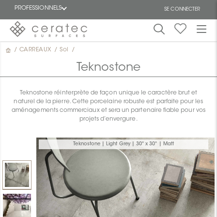
PROFESSIONNELS
SE CONNECTER
/
CARREAUX
/
Sol
/
En
EN
vedette
Teknostone
Teknostone réinterprète de façon unique le caractère brut et
naturel de la pierre. Cette porcelaine robuste est parfaite pour les
aménagements commerciaux et sera un partenaire fiable pour vos
projets d’envergure.
ON
Teknostone | Light Grey | 30" x 30" | Matt