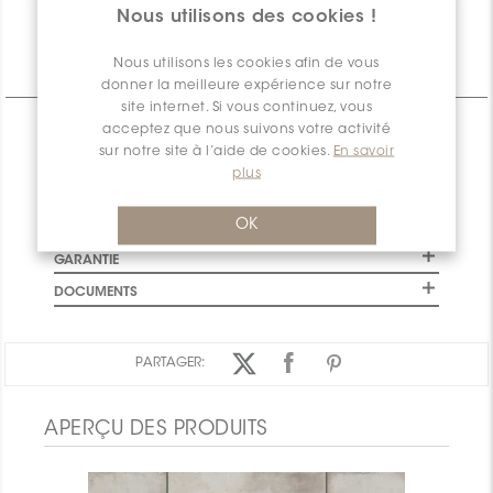
disponible
Nous utilisons des cookies !
Nous utilisons les cookies afin de vous
Informations Techniques
donner la meilleure expérience sur notre
site internet. Si vous continuez, vous
acceptez que nous suivons votre activité
CARACTÉRISTIQUES
sur notre site à l’aide de cookies.
En savoir
SPÉCIFICATIONS
plus
INSTALLATION ET MAINTENANCE
OK
INFORMATION D'EMBALLAGE
GARANTIE
DOCUMENTS
PARTAGER:
APERÇU DES PRODUITS