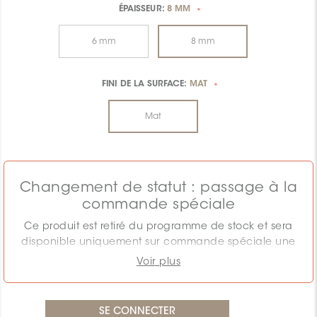
ÉPAISSEUR:
8 MM
*
6 mm
8 mm
FINI DE LA SURFACE:
MAT
*
Mat
Changement de statut : passage à la
commande spéciale
Ce produit est retiré du programme de stock et sera
disponible uniquement sur commande spéciale une
fois l'inventaire actuel épuisé.
Voir plus
Le PDSF affiché correspond au programme de stock.
Les prix doivent être confirmés si la quantité requise
dépasse l'inventaire restant. Les conditions de