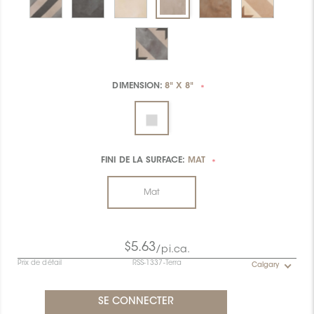
DIMENSION:
8" X 8"
*
FINI DE LA SURFACE:
MAT
*
Mat
$5.63
/pi.ca.
Prix de détail
RSS-1337-Terra
Calgary