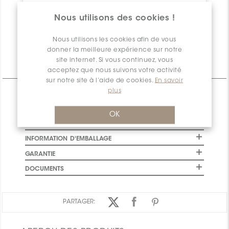
Montréal
DU32
860,75
1986
Nous utilisons des cookies !
Quantité
889,79
2053
disponible
Nous utilisons les cookies afin de vous
donner la meilleure expérience sur notre
site internet. Si vous continuez, vous
Informations Techniques
acceptez que nous suivons votre activité
sur notre site à l’aide de cookies.
En savoir
plus
CARACTÉRISTIQUES
SPÉCIFICATIONS
OK
INSTALLATION ET MAINTENANCE
INFORMATION D'EMBALLAGE
GARANTIE
DOCUMENTS
PARTAGER: