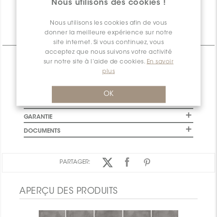
Nous utilisons des cookies !
disponible
Nous utilisons les cookies afin de vous
donner la meilleure expérience sur notre
Informations Techniques
site internet. Si vous continuez, vous
acceptez que nous suivons votre activité
CARACTÉRISTIQUES
sur notre site à l’aide de cookies.
En savoir
plus
SPÉCIFICATIONS
INSTALLATION ET MAINTENANCE
OK
INFORMATION D'EMBALLAGE
GARANTIE
DOCUMENTS
PARTAGER:
APERÇU DES PRODUITS