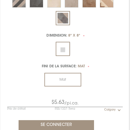
DIMENSION:
8" X 8"
*
FINI DE LA SURFACE:
MAT
*
Mat
$5.63
/pi.ca.
Prix de détail
RSS-1337-Terra
Calgary