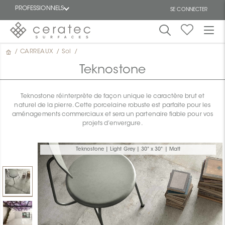
PROFESSIONNELS
SE CONNECTER
/
CARREAUX
/
Sol
/
En
EN
vedette
Teknostone
Teknostone réinterprète de façon unique le caractère brut et
naturel de la pierre. Cette porcelaine robuste est parfaite pour les
aménagements commerciaux et sera un partenaire fiable pour vos
projets d’envergure.
ON
Teknostone | Light Grey | 30" x 30" | Matt