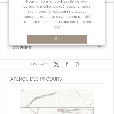
Nous utilisons les cookies afin de vous
donner la meilleure expérience sur notre
CARACTÉRISTIQUES
site internet. Si vous continuez, vous
acceptez que nous suivons votre activité
SPÉCIFICATIONS
sur notre site à l’aide de cookies.
En savoir
INSTALLATION ET MAINTENANCE
plus
INFORMATION D'EMBALLAGE
OK
GARANTIE
DOCUMENTS
PARTAGER:
APERÇU DES PRODUITS