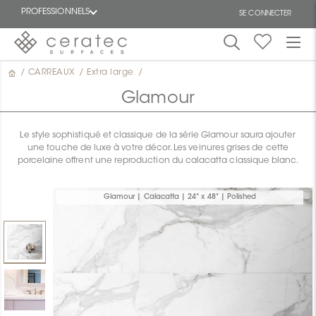
PROFESSIONNELS
SE CONNECTER
/
CARREAUX
/
Extra large
/
En
EN
vedette
Glamour
Le style sophistiqué et classique de la série Glamour saura ajouter
une touche de luxe à votre décor. Les veinures grises de cette
porcelaine offrent une reproduction du calacatta classique blanc.
ON
Glamour | Calacatta | 24" x 48" | Polished