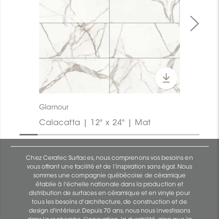
Glamour
Calacatta | 12" x 24" | Mat
Chez Ceratec Surfaces, nous comprenons vos besoins en
vous offrant une facilité et de l’inspiration sans égal. Nous
sommes une compagnie québécoise de céramique
établie à l'échelle nationale dans la production et
distribution de surfaces en céramique et en vinyle pour
tous les besoins d'architecture, de construction et de
design d'intérieur. Depuis 70 ans, nous nous investissons