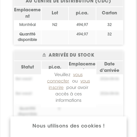
AU CENTRE DE DISTRIBUTION (CDC)
Emplaceme
Lot
pi.ca.
Carton
nt
Montréal
N2
494,97
32
Quantité
494,97
32
disponible
ARRIVÉE DU STOCK
Emplaceme
Date
Statut
pi.ca.
nt
d'arrivée
Veuillez
vous
Bel essai!
0
Crée toi un
2026-08-06
connecter
ou
vous
compte !
inscrire
pour avoir
Bel essai!
accès à ces
0
Crée toi un
2026-08-06
compte !
informations
Quantité
0
disponible
Nous utilisons des cookies !
Informations Techniques