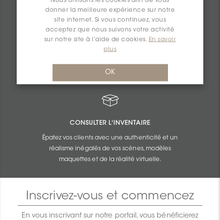
Nous utilisons les cookies afin de vous
donner la meilleure expérience sur notre
site internet. Si vous continuez, vous
SOUMISSIONS PERSONNALISÉES
acceptez que nous suivons votre activité
sur notre site à l’aide de cookies.
En savoir
Obtenez une tarification imbattable établie en
plus
fonction du budget et de la taille de vos
projets.
OK
CONSULTER L'INVENTAIRE
Épatez vos clients avec une authenticité et un
réalisme inégalés de vos scènes, modèles
maquettes et de la réalité virtuelle.
Inscrivez-vous et commencez
En vous inscrivant sur notre portail, vous bénéficierez