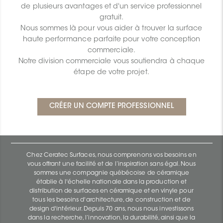
de plusieurs avantages et d'un service professionnel
gratuit.
Nous sommes là pour vous aider à trouver la surface
haute performance parfaite pour votre conception
commerciale.
Notre division commerciale vous soutiendra à chaque
étape de votre projet.
Chez Ceratec Surfaces, nous comprenons vos besoins en
vous offrant une facilité et de l’inspiration sans égal. Nous
sommes une compagnie québécoise de céramique
établie à l'échelle nationale dans la production et
distribution de surfaces en céramique et en vinyle pour
tous les besoins d'architecture, de construction et de
design d'intérieur. Depuis 70 ans, nous nous investissons
dans la recherche, l’innovation, la durabilité, ainsi que la