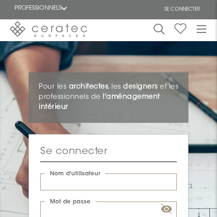
PROFESSIONNELS
SE CONNECTER
En
EN
vedette
Pour les
architectes
, les
designers
et les
professionnels de
l'aménagement
intérieur
ON
Se connecter
Nom d'utilisateur
Mot de passe