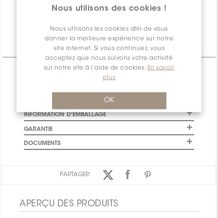
informations
Quantité
0
Nous utilisons des cookies !
disponible
Nous utilisons les cookies afin de vous
donner la meilleure expérience sur notre
Informations Techniques
site internet. Si vous continuez, vous
acceptez que nous suivons votre activité
sur notre site à l’aide de cookies.
En savoir
CARACTÉRISTIQUES
plus
SPÉCIFICATIONS
OK
INSTALLATION ET MAINTENANCE
INFORMATION D'EMBALLAGE
GARANTIE
DOCUMENTS
PARTAGER:
APERÇU DES PRODUITS