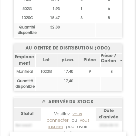
18G
15,47
8
8
502G
1,93
1
6
1020G
15,47
8
8
Quantité
32,88
disponible
AU CENTRE DE DISTRIBUTION (CDC)
Pièce /
Emplace
Lot
pi.ca.
Pièce
Carton
ment
Montréal
1020G
17,40
9
8
Quantité
17,40
disponible
ARRIVÉE DU STOCK
Emplaceme
Date
Statut
pi.ca.
Veuillez
vous
nt
d'arrivée
connecter
ou
vous
Bel essai!
0
Crée toi un
2026-08-10
inscrire
pour avoir
compte !
accès à ces