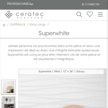
PROFESSIONNELS
SE CONNECTER
/
CARREAUX
/
Extra large
/
En
EN
vedette
Superwhite
Jamais personne ne pourra entrer dans votre pièce et avoir une
impression de déjà vu. Avec une intégrité textuelle audacieuse,
Superwhite est conçue pour être l’élément clé de votre pièce et
est visuellement magnifique.
ON
Superwhite | Wind | 12" x 36" | Glossy