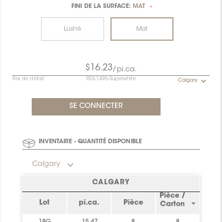
FINI DE LA SURFACE:
MAT
*
Lustré
Mat
$16.23
/pi.ca.
Prix de détail
RSS-1495-Superwhite
Calgary
INVENTAIRE - QUANTITÉ DISPONIBLE
Calgary
CALGARY
Pièce /
Lot
pi.ca.
Pièce
Carton