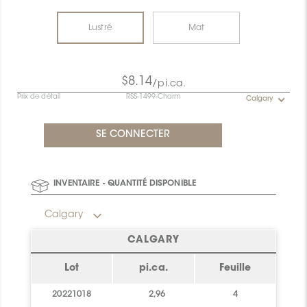
Lustré
Mat
$8.14
/pi.ca.
Prix de détail
RSS-1499-Charm
Calgary
INVENTAIRE - QUANTITÉ DISPONIBLE
Calgary
CALGARY
Lot
pi.ca.
Feuille
20221018
2,96
4