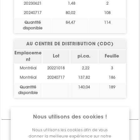
20230621
1,48
2
20240717
80,02
108
Quantité
84,47
114
disponible
AU CENTRE DE DISTRIBUTION (CDC)
Emplaceme
Lot
pi.ca.
Feuille
nt
Montréal
20221018
2,22
3
Montréal
20240717
137,82
186
Quantité
140,04
189
disponible
Informations Techniques
Nous utilisons des cookies !
CARACTÉRISTIQUES
Nous utilisons les cookies afin de vous
donner la meilleure expérience sur notre
SPÉCIFICATIONS