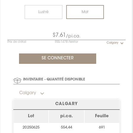
Lustré
Mat
$7.61
/pi.ca.
Prix de détail
RSS-1478-Nektar
Calgary
INVENTAIRE - QUANTITÉ DISPONIBLE
Calgary
CALGARY
Lot
pi.ca.
Feuille
20250625
554,44
691