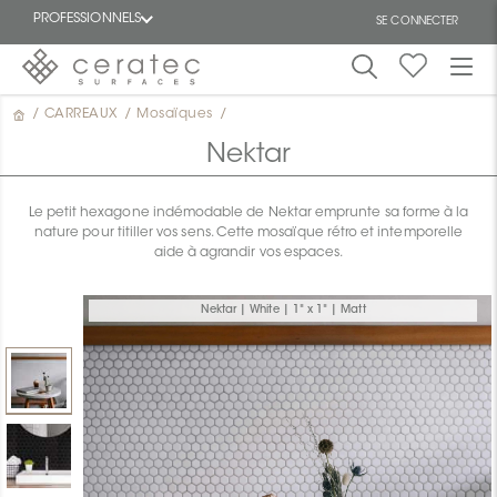
PROFESSIONNELS
SE CONNECTER
/
CARREAUX
/
Mosaïques
/
En
EN
vedette
Nektar
Le petit hexagone indémodable de Nektar emprunte sa forme à la
nature pour titiller vos sens. Cette mosaïque rétro et intemporelle
aide à agrandir vos espaces.
ON
Nektar | White | 1" x 1" | Matt