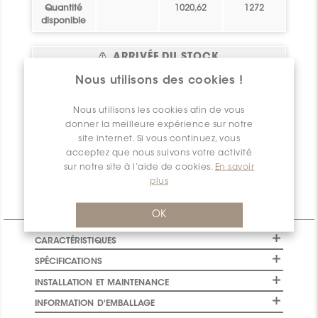
Quantité
1020,62
1272
disponible
ARRIVÉE DU STOCK
Emplaceme
Date
Nous utilisons des cookies !
Statut
pi.ca.
Veuillez
vous
nt
d'arrivée
connecter
ou
vous
Nous utilisons les cookies afin de vous
Bel essai!
0
Crée toi un
2026-08-06
inscrire
pour avoir
donner la meilleure expérience sur notre
compte !
accès à ces
site internet. Si vous continuez, vous
informations
Quantité
0
acceptez que nous suivons votre activité
disponible
sur notre site à l’aide de cookies.
En savoir
plus
Informations Techniques
OK
CARACTÉRISTIQUES
SPÉCIFICATIONS
INSTALLATION ET MAINTENANCE
INFORMATION D'EMBALLAGE