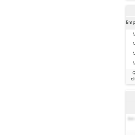
Emp
M
M
M
M
Q
di
Bel 