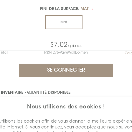
FINI DE LA SURFACE:
MAT
*
Mat
$7.02
/pi.ca.
détail
RSS-1276-PaveWallDolmen
Cal
INVENTAIRE - QUANTITÉ DISPONIBLE
algary
Nous utilisons des cookies !
CALGARY
tilisons les cookies afin de vous donner la meilleure expérie
Pièce /
site internet. Si vous continuez, vous acceptez que nous suivon
Lot
pi.ca.
Pièce
Carton