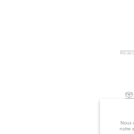
Prix de 
C
Nous u
notre 