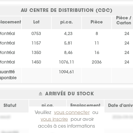
AU CENTRE DE DISTRIBUTION (CDC)
Pièce /
lacement
Lot
pi.ca.
Pièce
Carton
ontréal
0753
4,23
8
24
ontréal
1157
5,81
11
24
ontréal
1350
8,46
16
24
ontréal
1450
1076,11
2036
24
uantité
1094,61
sponible
ARRIVÉE DU STOCK
Statut
pi.ca.
Emplacement
Date d'arri
Veuillez
vous connecter
ou
essai!
0
Crée toi un
2026-08-0
vous inscrire
pour avoir
compte !
accès à ces informations