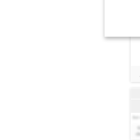
Bel 
Q
di