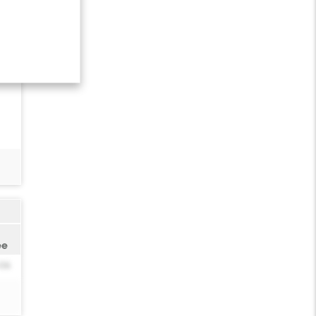
ée
-06