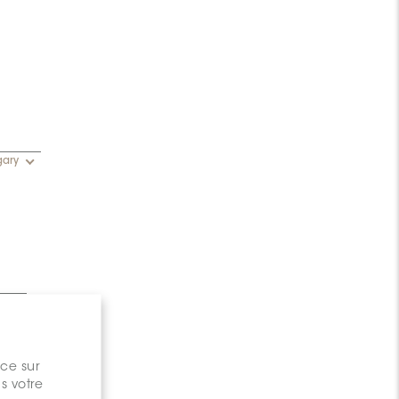
gary
nce sur
s votre