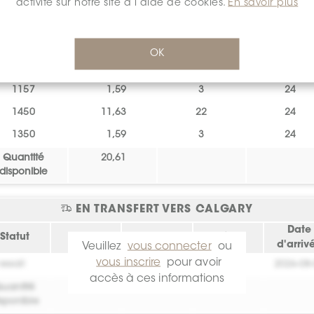
activité sur notre site à l’aide de cookies.
En savoir plus
1257
1,59
3
24
0461
0,53
1
24
OK
0653
3,70
7
24
1157
1,59
3
24
1450
11,63
22
24
1350
1,59
3
24
Quantité
20,61
disponible
EN TRANSFERT VERS CALGARY
Date
Statut
Lot
pi.ca.
Pièce
d'arriv
Veuillez
vous connecter
ou
vous inscrire
pour avoir
essai!
0
0
2026-08
accès à ces informations
uantité
0
sponible