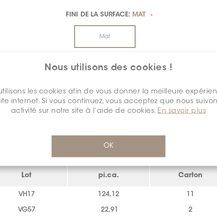
FINI DE LA SURFACE:
MAT
*
Mat
Nous utilisons des cookies !
tilisons les cookies afin de vous donner la meilleure expérie
site internet. Si vous continuez, vous acceptez que nous suivon
activité sur notre site à l’aide de cookies.
En savoir plus
INVENTAIRE - QUANTITÉ DISPONIBLE
algary
OK
CALGARY
Lot
pi.ca.
Carton
VH17
124,12
11
VG57
22,91
2