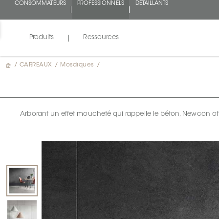
CONSOMMATEURS
PROFESSIONNELS
DÉTAILLANTS
Produits
Ressources
/
CARREAUX
/
Mosaïques
/
Arborant un effet moucheté qui rappelle le béton, Newcon off