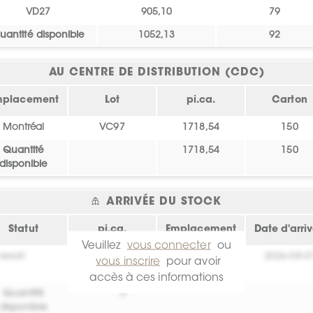
VD27
905,10
79
uantité disponible
1052,13
92
AU CENTRE DE DISTRIBUTION (CDC)
mplacement
Lot
pi.ca.
Carton
Montréal
VC97
1718,54
150
Quantité
1718,54
150
disponible
ARRIVÉE DU STOCK
Statut
pi.ca.
Emplacement
Date d'arri
Veuillez
vous connecter
ou
essai!
0
Crée toi un
2026-08-0
vous inscrire
pour avoir
compte !
accès à ces informations
Quantité
0
disponible