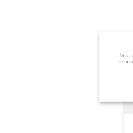
Nous u
notre 
C