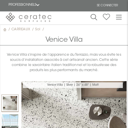
PROFESSIONNELS
SE CONNECTER
/
CARREAUX
/
Sol
/
En
EN
vedette
Venice Villa
Venice Villa s’inspire de l’apparence du Terrazzo, mais vous évite les
soucis d’installation associés à cet artisanat ancien. Cette série
combine le savoir-faire italien traditionnel et la robustesse des
produits les plus performants du marché.
ON
Venice Villa | Silver | 24" x 48" | Matt