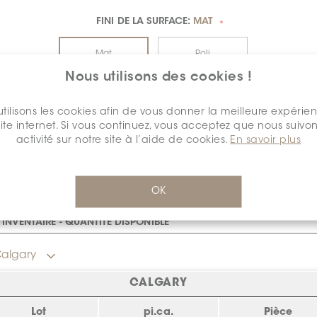
FINI DE LA SURFACE:
MAT
*
Mat
Poli
Nous utilisons des cookies !
$63.79
/pi.ca.
tilisons les cookies afin de vous donner la meilleure expérie
site internet. Si vous continuez, vous acceptez que nous suivon
détail
RSS-1436-VeniceVilla
Cal
activité sur notre site à l’aide de cookies.
En savoir plus
OK
INVENTAIRE - QUANTITÉ DISPONIBLE
algary
CALGARY
Lot
pi.ca.
Pièce