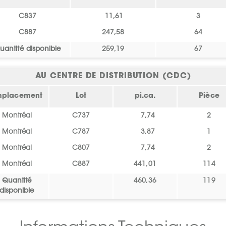
C837
11,61
3
C887
247,58
64
uantité disponible
259,19
67
AU CENTRE DE DISTRIBUTION (CDC)
mplacement
Lot
pi.ca.
Pièce
Montréal
C737
7,74
2
Montréal
C787
3,87
1
Montréal
C807
7,74
2
Montréal
C887
441,01
114
Quantité
460,36
119
disponible