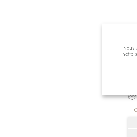
Nous u
notre 
Prix de 
C