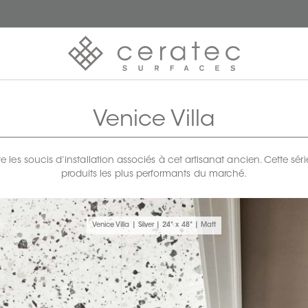
Venice Villa
e les soucis d’installation associés à cet artisanat ancien. Cette série
produits les plus performants du marché.
Venice Villa | Silver | 24" x 48" | Matt