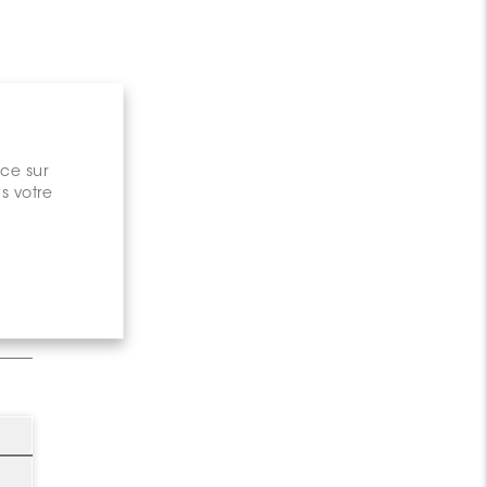
nce sur
s votre
gary