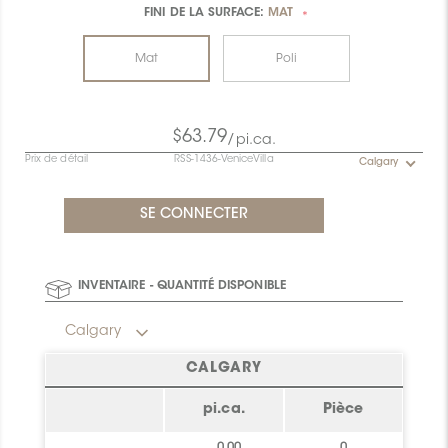
FINI DE LA SURFACE:
MAT
*
Mat
Poli
$63.79
/pi.ca.
Prix de détail
RSS-1436-VeniceVilla
Calgary
INVENTAIRE - QUANTITÉ DISPONIBLE
Calgary
CALGARY
pi.ca.
Pièce