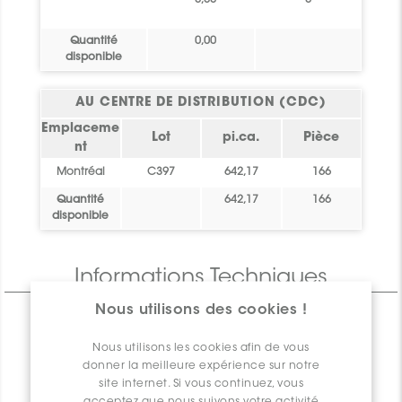
0,00
0
Quantité
0,00
disponible
AU CENTRE DE DISTRIBUTION (CDC)
Emplaceme
Lot
pi.ca.
Pièce
nt
Montréal
C397
642,17
166
Quantité
642,17
166
disponible
Informations Techniques
Nous utilisons des cookies !
CARACTÉRISTIQUES
SPÉCIFICATIONS
Nous utilisons les cookies afin de vous
donner la meilleure expérience sur notre
INSTALLATION ET MAINTENANCE
site internet. Si vous continuez, vous
INFORMATION D'EMBALLAGE
acceptez que nous suivons votre activité