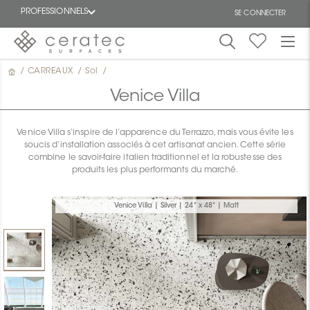
PROFESSIONNELS
SE CONNECTER
/
CARREAUX
/
Sol
/
En
EN
vedette
Venice Villa
Venice Villa s’inspire de l’apparence du Terrazzo, mais vous évite les
soucis d’installation associés à cet artisanat ancien. Cette série
combine le savoir-faire italien traditionnel et la robustesse des
produits les plus performants du marché.
ON
Venice Villa | Silver | 24" x 48" | Matt