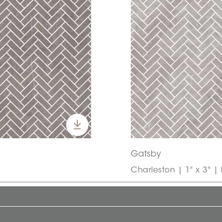
Gatsby
Charleston | 1" x 3" | 