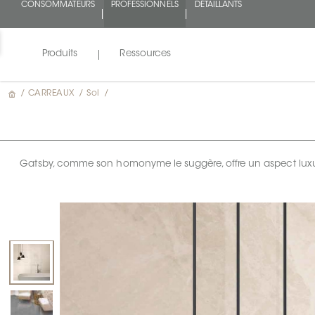
CONSOMMATEURS
PROFESSIONNELS
DÉTAILLANTS
Produits
Ressources
/
CARREAUX
/
Sol
/
Gatsby, comme son homonyme le suggère, offre un aspect luxue