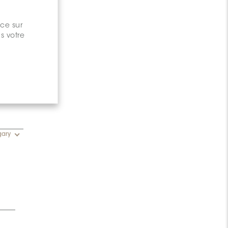
nce sur
s votre
gary