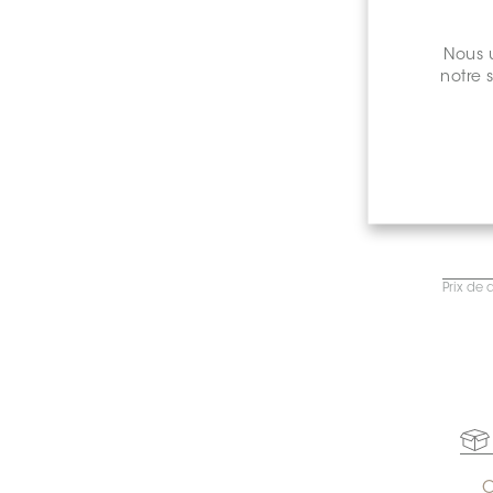
Nous u
notre 
Prix de 
C