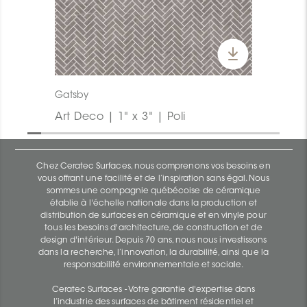
Gatsby
Art Deco | 1" x 3" | Poli
Chez Ceratec Surfaces, nous comprenons vos besoins en
vous offrant une facilité et de l’inspiration sans égal. Nous
sommes une compagnie québécoise de céramique
établie à l'échelle nationale dans la production et
distribution de surfaces en céramique et en vinyle pour
tous les besoins d'architecture, de construction et de
design d'intérieur. Depuis 70 ans, nous nous investissons
dans la recherche, l’innovation, la durabilité, ainsi que la
responsabilité environnementale et sociale.
Ceratec Surfaces - Votre garantie d'expertise dans
l’industrie des surfaces de bâtiment résidentiel et