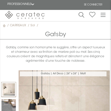
PROFESSIONNELS
SE CONNECTER
/
CARREAUX
/
Sol
/
En
EN
vedette
Gatsby
Gatsby, comme son homonyme le suggère, offre un aspect luxueux
et charmeur avec sa finition de marbre poli ou mat. Ses cinq
couleurs créent de magnifiques reflets et dénotent une élégance
agrémentée d’une touche de noblesse.
ON
Gatsby | Art Deco | 24" x 24" | Matt