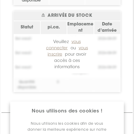
disponible
ARRIVÉE DU STOCK
Emplaceme
Date
Statut
pi.ca.
nt
d'arrivée
Bel essai!
0
Crée toi un
2026-08-09
Veuillez
vous
compte !
connecter
ou
vous
Bel essai!
0
Crée toi un
2026-08-09
inscrire
pour avoir
compte !
accès à ces
informations
Bel essai!
0
Crée toi un
2026-08-09
compte !
Quantité
0
disponible
Informations Techniques
Nous utilisons des cookies !
CARACTÉRISTIQUES
Nous utilisons les cookies afin de vous
donner la meilleure expérience sur notre
SPÉCIFICATIONS