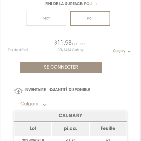
FINI DE LA SURFACE:
POLI
*
Mat
Poli
$11.98
/pi.ca.
Prix de détail
RSS-1434-Gatsby
Calgary
INVENTAIRE - QUANTITÉ DISPONIBLE
Calgary
CALGARY
Lot
pi.ca.
Feuille