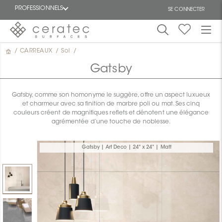
PROFESSIONNELS
SE CONNECTER
/
CARREAUX
/
Sol
/
En
EN
vedette
Gatsby
Gatsby, comme son homonyme le suggère, offre un aspect luxueux
et charmeur avec sa finition de marbre poli ou mat. Ses cinq
couleurs créent de magnifiques reflets et dénotent une élégance
agrémentée d’une touche de noblesse.
ON
Gatsby | Art Deco | 24" x 24" | Matt