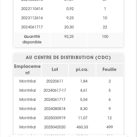
2024080818
61,81
67
2022110414
0,92
1
2023112616
9,23
10
2024061717
20,30
22
Quantité
92,25
100
disponible
AU CENTRE DE DISTRIBUTION (CDC)
Emplaceme
Lot
pi.ca.
Feuille
nt
Montréal
20220611
1,84
2
Montréal
20240617-17
4,61
5
Montréal
2024061717
5,54
6
Montréal
2024080818
8,30
9
Montréal
2025030919
11,07
12
Montréal
2025042020
460,33
499
Montréal
2025121121
537,82
583