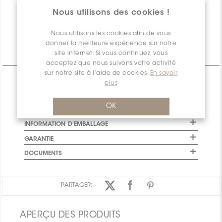
Nous utilisons des cookies !
Quantité
1029,51
1116
disponible
Nous utilisons les cookies afin de vous
donner la meilleure expérience sur notre
site internet. Si vous continuez, vous
Informations Techniques
acceptez que nous suivons votre activité
sur notre site à l’aide de cookies.
En savoir
CARACTÉRISTIQUES
plus
SPÉCIFICATIONS
OK
INSTALLATION ET MAINTENANCE
INFORMATION D'EMBALLAGE
GARANTIE
DOCUMENTS
PARTAGER:
APERÇU DES PRODUITS