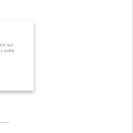
nce sur
s votre
gary