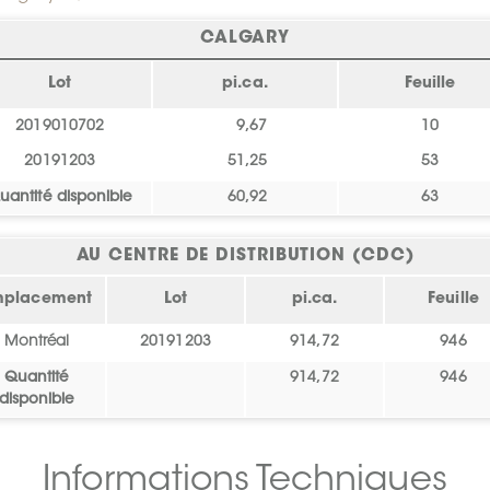
CALGARY
Lot
pi.ca.
Feuille
2019010702
9,67
10
20191203
51,25
53
uantité disponible
60,92
63
AU CENTRE DE DISTRIBUTION (CDC)
mplacement
Lot
pi.ca.
Feuille
Montréal
20191203
914,72
946
Quantité
914,72
946
disponible
Informations Techniques