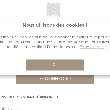
Nous utilisons des cookies !
FINI DE LA SURFACE:
POLI
*
tilisons les cookies afin de vous donner la meilleure expérie
Mat
Poli
site internet. Si vous continuez, vous acceptez que nous suivon
activité sur notre site à l’aide de cookies.
En savoir plus
$12.56
/pi.ca.
détail
RSS-1434-Gatsby
OK
Cal
INVENTAIRE - QUANTITÉ DISPONIBLE
algary