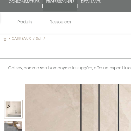
CONSOMMATEURS
PROFESSIONNELS
DÉTAILLANTS
Produits
Ressources
/
CARREAUX
/
Sol
/
Gatsby, comme son homonyme le suggère, offre un aspect luxue