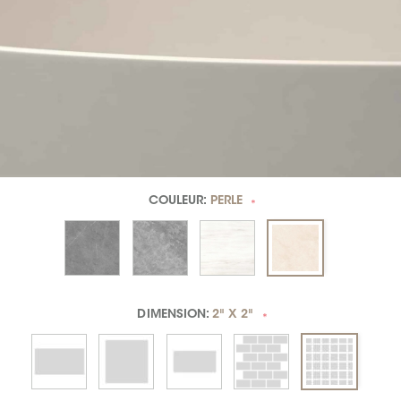
COULEUR:
PERLE
*
DIMENSION:
2" X 2"
*