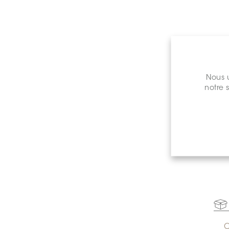
Nous u
notre 
Prix de 
C