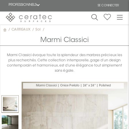
PROFESSIONNELS
SE CONNECTER
/
CARREAUX
/
Sol
/
En
EN
vedette
Marmi Classici
Marmi Classici évoque toute la splendeur des marbres précieux les
plus recherchés. Cette collection intemporelle, gage d’un design
contemporain et harmonieux, est d’une élégance tout simplement
sans égale.
ON
Marmi Classici | Onice Perlato | 24" x 24" | Polished