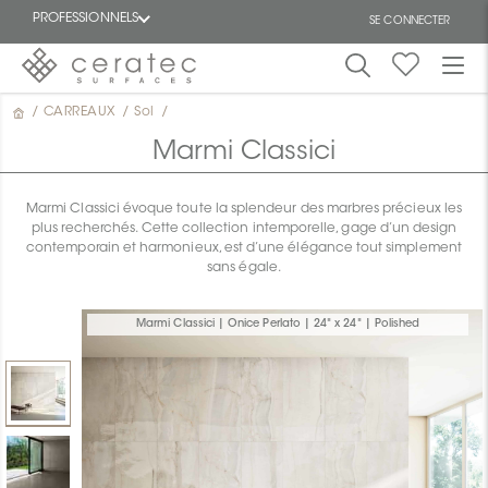
PROFESSIONNELS
SE CONNECTER
/
CARREAUX
/
Sol
/
En
EN
vedette
Marmi Classici
Marmi Classici évoque toute la splendeur des marbres précieux les
plus recherchés. Cette collection intemporelle, gage d’un design
contemporain et harmonieux, est d’une élégance tout simplement
sans égale.
ON
Marmi Classici | Onice Perlato | 24" x 24" | Polished