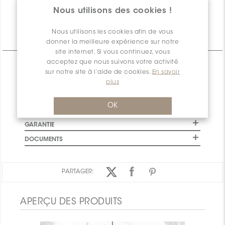
disponible
Nous utilisons des cookies !
Nous utilisons les cookies afin de vous
Informations Techniques
donner la meilleure expérience sur notre
site internet. Si vous continuez, vous
acceptez que nous suivons votre activité
CARACTÉRISTIQUES
sur notre site à l’aide de cookies.
En savoir
SPÉCIFICATIONS
plus
INSTALLATION ET MAINTENANCE
OK
INFORMATION D'EMBALLAGE
GARANTIE
DOCUMENTS
PARTAGER:
APERÇU DES PRODUITS