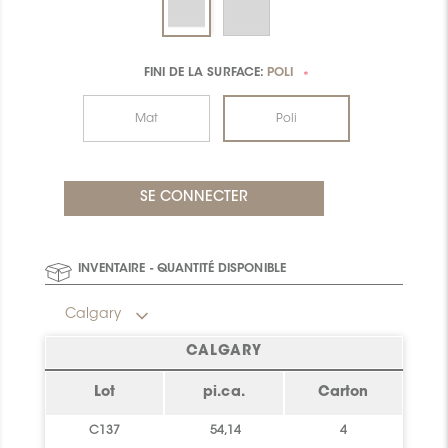
FINI DE LA SURFACE:
POLI
*
Mat
Poli
INVENTAIRE - QUANTITÉ DISPONIBLE
Calgary
CALGARY
Lot
pi.ca.
Carton
C137
54,14
4