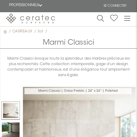
PROFESSIONNELS
SE CONNECTER
/
CARREAUX
/
Sol
/
En
EN
vedette
Marmi Classici
Marmi Classici évoque toute la splendeur des marbres précieux les
plus recherchés. Cette collection intemporelle, gage d’un design
contemporain et harmonieux, est d’une élégance tout simplement
sans égale.
ON
Marmi Classici | Onice Perlato | 24" x 24" | Polished