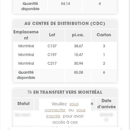
Quantité
54,14
4
disponible
AU CENTRE DE DISTRIBUTION (CDC)
Emplaceme
Lot
pi.ca.
Carton
nt
Montréal
C137
38,67
3
Montréal
C197
15,47
1
Montréal
C217
30,94
2
Quantité
85,08
6
disponible
EN TRANSFERT VERS MONTRÉAL
Date
Statut
Lot
Veuillez
pi.ca.
vous
Carton
d'arrivée
connecter
ou
vous
Bel essai!
0
0
2026-08-
inscrire
pour avoir
07
accès à ces
informations
Quantité
0