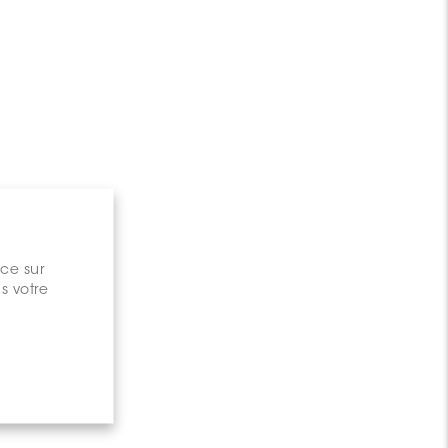
gary
nce sur
s votre