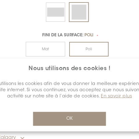
FINI DE LA SURFACE:
POLI
*
Mat
Poli
Nous utilisons des cookies !
$59.54
/pi.ca.
détail
RSS-1424-MarmiClassici
Cal
tilisons les cookies afin de vous donner la meilleure expérie
site internet. Si vous continuez, vous acceptez que nous suivon
activité sur notre site à l’aide de cookies.
En savoir plus
OK
INVENTAIRE - QUANTITÉ DISPONIBLE
algary