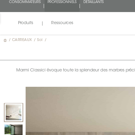
CONSOMMATEURS
PROFESSIONNELS
DÉTAILLANTS
Produits
Ressources
/
CARREAUX
/
Sol
/
Marmi Classici évoque toute la splendeur des marbres préci