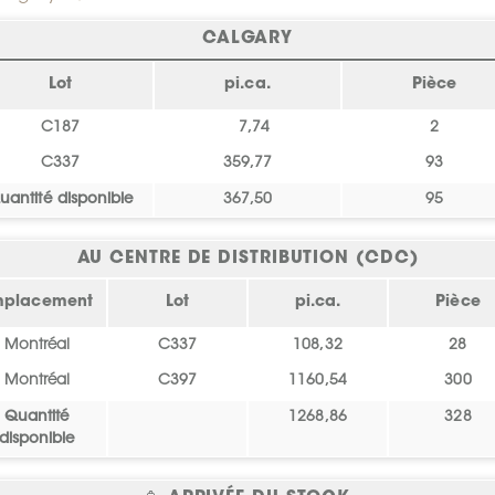
CALGARY
Lot
pi.ca.
Pièce
C187
7,74
2
C337
359,77
93
uantité disponible
367,50
95
AU CENTRE DE DISTRIBUTION (CDC)
mplacement
Lot
pi.ca.
Pièce
Montréal
C337
108,32
28
Montréal
C397
1160,54
300
Quantité
1268,86
328
disponible