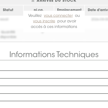
ARRIVÉE DU STOCK
Statut
pi.ca.
Emplacement
Date d'arri
Veuillez
vous connecter
ou
essai!
0
Crée toi un
2026-08-0
vous inscrire
pour avoir
compte !
accès à ces informations
Quantité
0
disponible
Informations Techniques