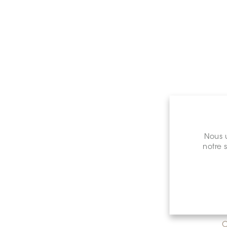
Prix de 
Nous u
notre 
C