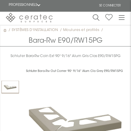
PROFESSIONNELS
SE CONNECTER
/
SYSTÈMES D'INSTALLATION
/
Moulures et profilés
/
En
EN
vedette
Bara-Rw E90/RW15PG
Schluter Bara-Rw Coin Ext 90° 9/16" Alum Gris Clas E90/RW15PG
Schluter Bara-Rw Out Corner 90° 9/16" Alum Cla Grey E90/RW15PG
ON