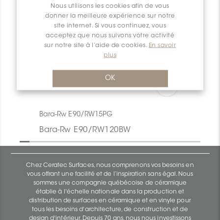
Nous utilisons les cookies afin de vous
donner la meilleure expérience sur notre
site internet. Si vous continuez, vous
acceptez que nous suivons votre activité
sur notre site à l’aide de cookies.
En savoir
plus
OK
Bara-Rw E90/RW15PG
Bara-Rw E90/RW120BW
Chez Ceratec Surfaces, nous comprenons vos besoins en
vous offrant une facilité et de l’inspiration sans égal. Nous
sommes une compagnie québécoise de céramique
établie à l'échelle nationale dans la production et
distribution de surfaces en céramique et en vinyle pour
tous les besoins d'architecture, de construction et de
design d'intérieur. Depuis 70 ans, nous nous investissons