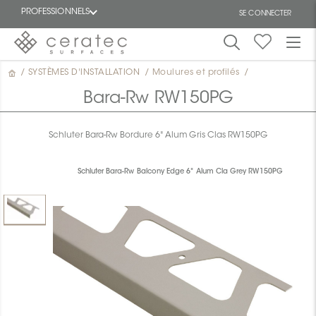
PROFESSIONNELS
SE CONNECTER
/
SYSTÈMES D'INSTALLATION
/
Moulures et profilés
/
En
EN
vedette
Bara-Rw RW150PG
Schluter Bara-Rw Bordure 6" Alum Gris Clas RW150PG
Schluter Bara-Rw Balcony Edge 6" Alum Cla Grey RW150PG
ON