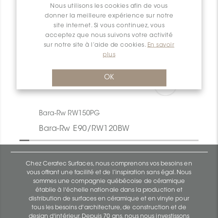
Nous utilisons les cookies afin de vous
donner la meilleure expérience sur notre
site internet. Si vous continuez, vous
acceptez que nous suivons votre activité
sur notre site à l’aide de cookies.
En savoir
plus
OK
Bara-Rw RW150PG
Bara-Rw E90/RW120BW
Chez Ceratec Surfaces, nous comprenons vos besoins en
vous offrant une facilité et de l’inspiration sans égal. Nous
sommes une compagnie québécoise de céramique
établie à l'échelle nationale dans la production et
distribution de surfaces en céramique et en vinyle pour
tous les besoins d'architecture, de construction et de
design d'intérieur. Depuis 70 ans, nous nous investissons