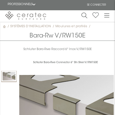
PROFESSIONNELS
SE CONNECTER
/
SYSTÈMES D'INSTALLATION
/
Moulures et profilés
/
En
EN
vedette
Bara-Rw V/RW150E
Schluter Bara-Rwe Raccord 6" Inox V/RW150E
Schluter Bara-Rwe Connector 6" Stn Steel V/RW150E
ON