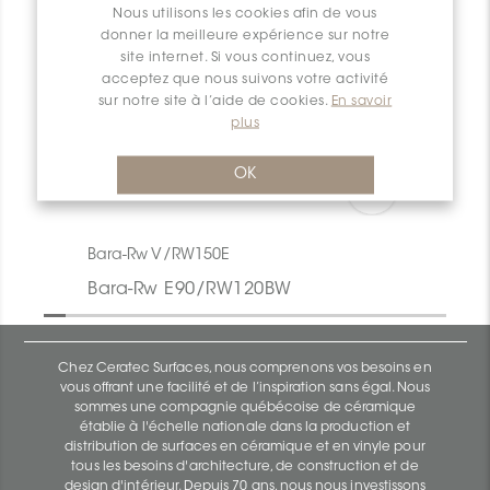
Nous utilisons les cookies afin de vous
donner la meilleure expérience sur notre
site internet. Si vous continuez, vous
acceptez que nous suivons votre activité
sur notre site à l’aide de cookies.
En savoir
plus
OK
Bara-Rw V/RW150E
Bara-Rw E90/RW120BW
Chez Ceratec Surfaces, nous comprenons vos besoins en
vous offrant une facilité et de l’inspiration sans égal. Nous
sommes une compagnie québécoise de céramique
établie à l'échelle nationale dans la production et
distribution de surfaces en céramique et en vinyle pour
tous les besoins d'architecture, de construction et de
design d'intérieur. Depuis 70 ans, nous nous investissons