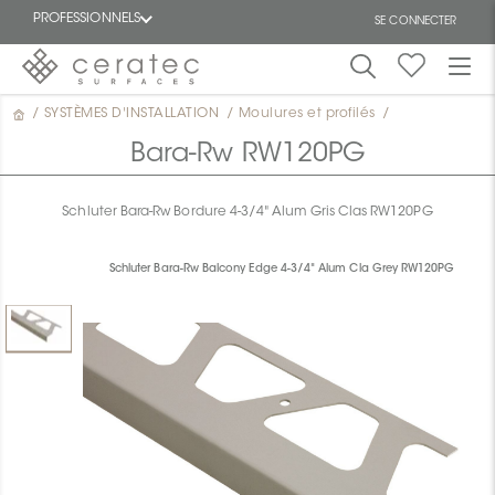
PROFESSIONNELS
SE CONNECTER
/
SYSTÈMES D'INSTALLATION
/
Moulures et profilés
/
En
EN
vedette
Bara-Rw RW120PG
Schluter Bara-Rw Bordure 4-3/4" Alum Gris Clas RW120PG
Schluter Bara-Rw Balcony Edge 4-3/4" Alum Cla Grey RW120PG
ON