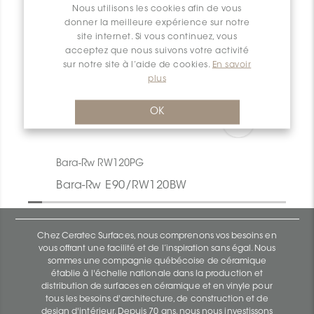
Nous utilisons les cookies afin de vous
donner la meilleure expérience sur notre
site internet. Si vous continuez, vous
acceptez que nous suivons votre activité
sur notre site à l’aide de cookies.
En savoir
plus
OK
Bara-Rw RW120PG
Bara-Rw E90/RW120BW
Chez Ceratec Surfaces, nous comprenons vos besoins en
vous offrant une facilité et de l’inspiration sans égal. Nous
sommes une compagnie québécoise de céramique
établie à l'échelle nationale dans la production et
distribution de surfaces en céramique et en vinyle pour
tous les besoins d'architecture, de construction et de
design d'intérieur. Depuis 70 ans, nous nous investissons