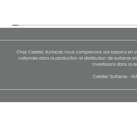
Chez Ceratec Surfaces, nous comprenons vos besoins en vou
nationale dans la production et distribution de surfaces en
investissons dans la re
Ceratec Surfaces - Vot
Siège Social De Ceratec
N
414 Avenue Saint-Sacrement
Ville de Québec, Québec G1N 3Y3