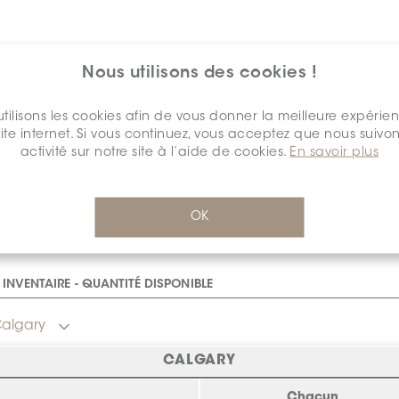
Nous utilisons des cookies !
tilisons les cookies afin de vous donner la meilleure expérie
site internet. Si vous continuez, vous acceptez que nous suivon
activité sur notre site à l’aide de cookies.
En savoir plus
$10.38
/Chacun
OK
détail
SCHBRWE0152CONNSTST0
Cal
INVENTAIRE - QUANTITÉ DISPONIBLE
algary
CALGARY
Chacun