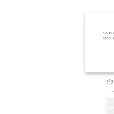
Nous u
notre 
Prix de 
C