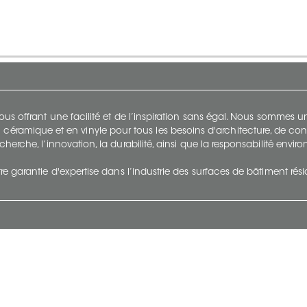
s offrant une facilité et de l’inspiration sans égal. Nous sommes
 céramique et en vinyle pour tous les besoins d'architecture, de con
cherche, l’innovation, la durabilité, ainsi que la responsabilité envi
re garantie d'expertise dans l’industrie des surfaces de bâtiment rés
otre Entreprise
Suivez-Nous
Restez à jour et évoluez a
À propos
Surfaces en suivant du con
et tendance.
Carrières