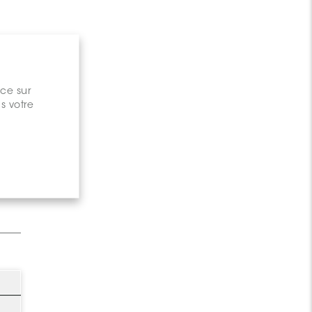
nce sur
s votre
gary