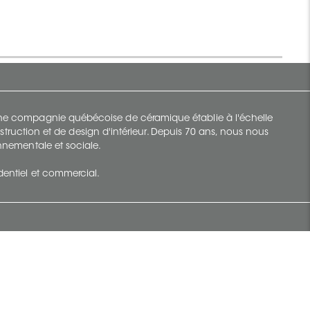
 une compagnie québécoise de céramique établie à l'échelle
struction et de design d'intérieur. Depuis 70 ans, nous nous
ronnementale et sociale.
identiel et commercial.
Infolettre
vec Ceratec
Abonnez-vous à Ceratec Surfaces pour
tenu actuel
rester informé des nouveautés.