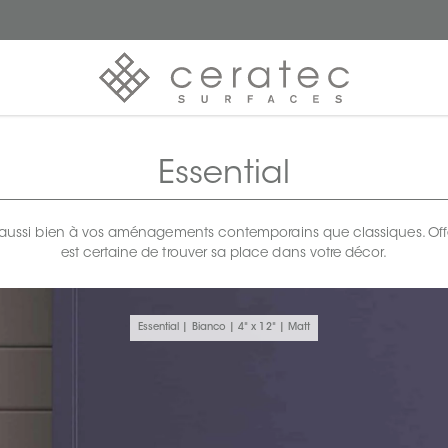
Essential
ut aussi bien à vos aménagements contemporains que classiques. Offer
est certaine de trouver sa place dans votre décor.
Essential | Bianco | 4" x 12" | Matt