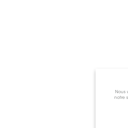
Nous u
notre 
Prix de 