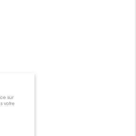
nce sur
s votre
gary