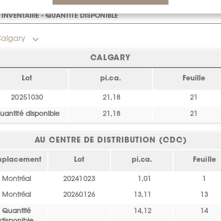
INVENTAIRE - QUANTITÉ DISPONIBLE
algary
CALGARY
Lot
pi.ca.
Feuille
20251030
21,18
21
uantité disponible
21,18
21
AU CENTRE DE DISTRIBUTION (CDC)
mplacement
Lot
pi.ca.
Feuille
Montréal
20241023
1,01
1
Montréal
20260126
13,11
13
Quantité
14,12
14