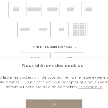
FINI DE LA SURFACE:
MAT
*
Lustré
Mat
Nous utilisons des cookies !
$8.36
tilisons les cookies afin de vous donner la meilleure expérie
/pi.ca.
site internet. Si vous continuez, vous acceptez que nous suivon
détail
RSS-1541-Essential
Cal
activité sur notre site à l’aide de cookies.
En savoir plus
OK