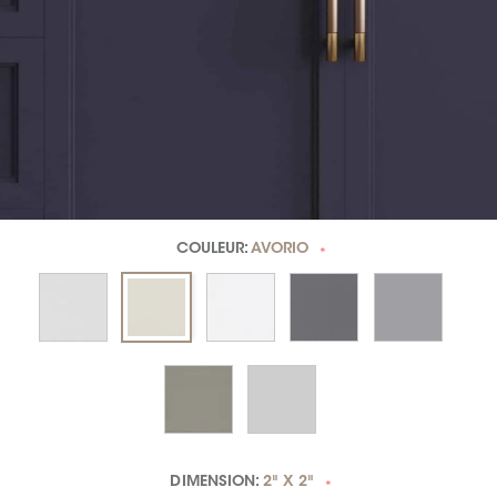
COULEUR:
AVORIO
*
DIMENSION:
2" X 2"
*