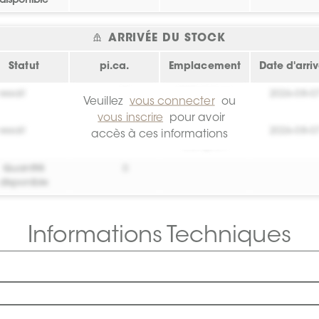
disponible
ARRIVÉE DU STOCK
Statut
pi.ca.
Emplacement
Date d'arri
essai!
0
Crée toi un
2026-08-0
Veuillez
vous connecter
ou
compte !
vous inscrire
pour avoir
essai!
0
Crée toi un
2026-08-0
accès à ces informations
compte !
Quantité
0
disponible
Informations Techniques