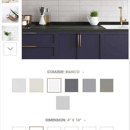
COULEUR:
BIANCO
*
DIMENSION:
4" X 16"
*