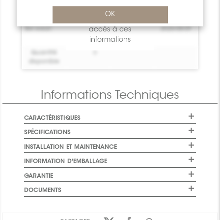
Bel essai!
0
Crée toi un
2026-08-09
connecter
ou
vous
OK
compte !
inscrire
pour avoir
Bel essai!
accès à ces
0
Crée toi un
2026-08-09
compte !
informations
Quantité
0
disponible
Informations Techniques
CARACTÉRISTIQUES
SPÉCIFICATIONS
INSTALLATION ET MAINTENANCE
INFORMATION D'EMBALLAGE
GARANTIE
DOCUMENTS