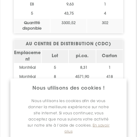
E8
9,63
1
5
43,75
4
Quantité
3300,52
302
disponible
AU CENTRE DE DISTRIBUTION (CDC)
Emplaceme
Lot
pi.ca.
Carton
nt
Montréal
5
8,31
1
Montréal
8
4571,90
418
Montréal
G9
9,19
1
Nous utilisons des cookies !
Quantité
4589,40
420
Nous utilisons les cookies afin de vous
disponible
donner la meilleure expérience sur notre
site internet. Si vous continuez, vous
ARRIVÉE DU STOCK
acceptez que nous suivons votre activité
Emplaceme
Date
sur notre site à l’aide de cookies.
En savoir
Statut
pi.ca.
plus
nt
d'arrivée
Veuillez
vous