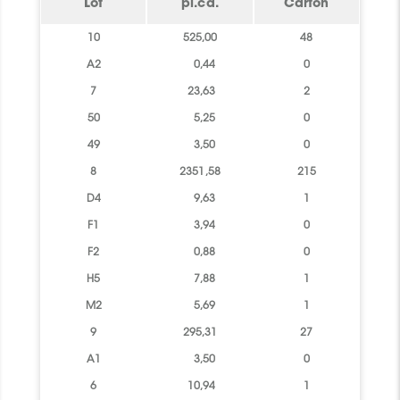
Lot
pi.ca.
Carton
10
525,00
48
A2
0,44
0
7
23,63
2
50
5,25
0
49
3,50
0
8
2351,58
215
D4
9,63
1
F1
3,94
0
F2
0,88
0
H5
7,88
1
M2
5,69
1
9
295,31
27
A1
3,50
0
6
10,94
1