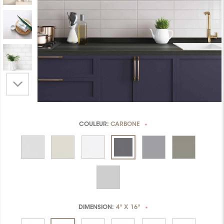
COULEUR:
CARBONE
*
DIMENSION:
4" X 16"
*