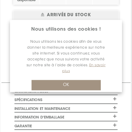
disponible
ARRIVÉE DU STOCK
Emplaceme
Date
Statut
pi.ca.
Veuillez
vous
Nous utilisons des cookies !
nt
d'arrivée
connecter
ou
vous
Bel essai!
0
Crée toi un
2026-08-07
inscrire
pour avoir
Nous utilisons les cookies afin de vous
compte !
accès à ces
donner la meilleure expérience sur notre
informations
Quantité
0
site internet. Si vous continuez, vous
disponible
acceptez que nous suivons votre activité
sur notre site à l’aide de cookies.
En savoir
plus
Informations Techniques
OK
CARACTÉRISTIQUES
SPÉCIFICATIONS
INSTALLATION ET MAINTENANCE
INFORMATION D'EMBALLAGE
GARANTIE