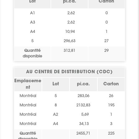
Lot
pi.ca.
Carton
A1
2,62
0
A3
2,62
0
A4
10,94
1
5
296,63
27
Quantité
312,81
29
disponible
AU CENTRE DE DISTRIBUTION (CDC)
Emplaceme
Lot
pi.ca.
Carton
nt
Montréal
5
283,06
26
Montréal
8
2132,83
195
Montréal
A2
5,69
1
Montréal
A4
34,13
3
Quantité
2455,71
225