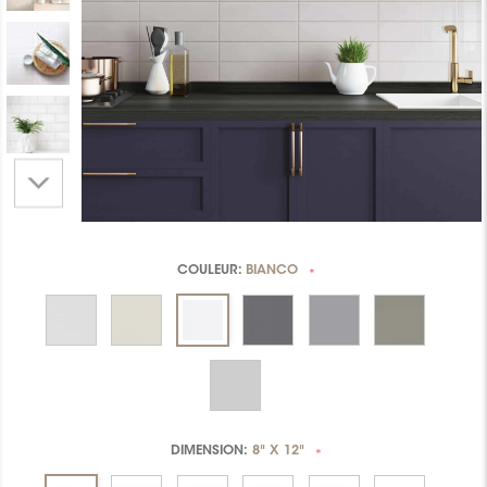
COULEUR:
BIANCO
*
DIMENSION:
8" X 12"
*