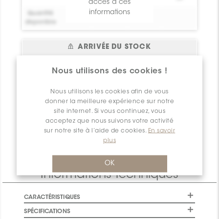
accès à ces
informations
Quantité
0
disponible
ARRIVÉE DU STOCK
Emplaceme
Date
Statut
pi.ca.
Nous utilisons des cookies !
nt
d'arrivée
Veuillez
vous
Bel essai!
0
Crée toi un
2026-08-06
connecter
ou
vous
Nous utilisons les cookies afin de vous
compte !
inscrire
pour avoir
donner la meilleure expérience sur notre
Bel essai!
accès à ces
0
Crée toi un
2026-08-06
site internet. Si vous continuez, vous
compte !
informations
acceptez que nous suivons votre activité
sur notre site à l’aide de cookies.
En savoir
Quantité
0
plus
disponible
OK
Informations Techniques
CARACTÉRISTIQUES
SPÉCIFICATIONS